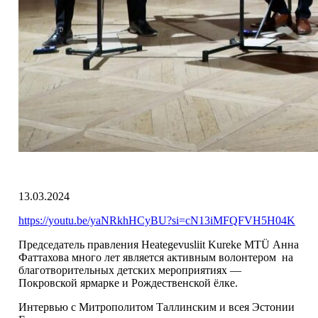
13.03.2024
https://youtu.be/yaNRkhHCyBU?si=cN13iMFQFVH5H04K
Председатель правления Heategevusliit Kureke MTÜ Анна
Фаттахова много лет является активным волонтером на
благотворительных детских мероприятиях —
Покровской ярмарке и Рождественской ёлке.
Интервью с Митрополитом Таллинским и всея Эстонии