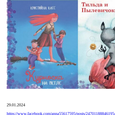
29.01.2024
https://www.facebook.com/anna55617595/posts/24701188846195