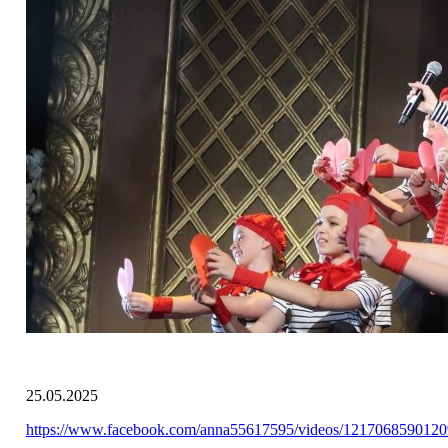
25.05.2025
https://www.facebook.com/anna55617595/videos/121706859012